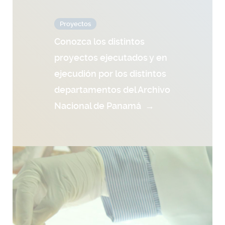
Proyectos
Conozca los distintos
proyectos ejecutados y en
ejecudión por los distintos
departamentos del Archivo
Nacional de Panamá
→